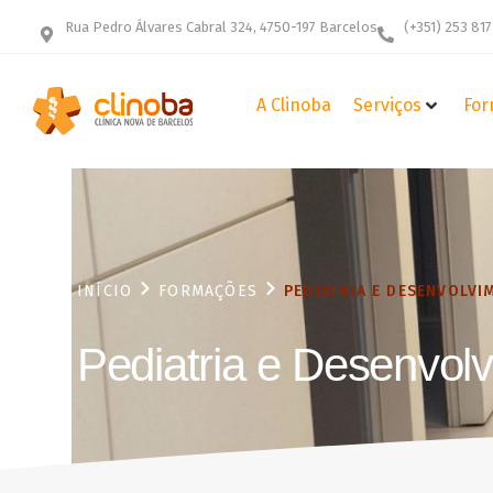
Rua Pedro Álvares Cabral 324, 4750-197 Barcelos
(+351) 253 817
A Clinoba
Serviços
For
INÍCIO
FORMAÇÕES
PEDIATRIA E DESENVOLVI
Pediatria e Desenvolvi