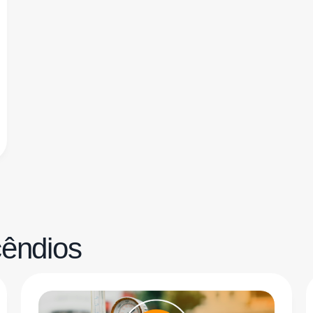
cêndios