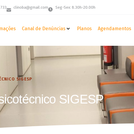
 733
clinoba@gmail.com
Seg-Sex: 8.30h-20.00h
mações
Canal de Denúncias
Planos
Agendamentos
ÉCNICO SIGESP
sicotécnico SIGESP