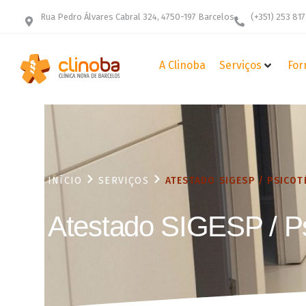
Rua Pedro Álvares Cabral 324, 4750-197 Barcelos
(+351) 253 817
A Clinoba
Serviços
For
INÍCIO
SERVIÇOS
ATESTADO SIGESP / PSICOT
Atestado SIGESP / P