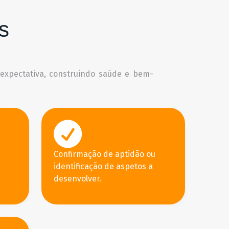
s
expectativa, construindo saúde e bem-
Confirmação de aptidão ou
identificação de aspetos a
desenvolver.