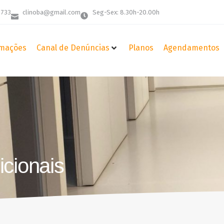
 733
clinoba@gmail.com
Seg-Sex: 8.30h-20.00h
mações
Canal de Denúncias
Planos
Agendamentos
icionais