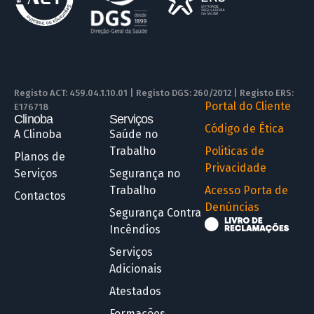
Registo ACT: 459.04.1.10.01 | Registo DGS: 260/2012 | Registo ERS:
Portal do Cliente
E176718
Clinoba
Serviços
R
Código de Ética
A Clinoba
Saúde no
Trabalho
Politicas de
Planos de
Privacidade
Serviços
Segurança no
Trabalho
Acesso Porta de
Contactos
Denúncias
Segurança Contra
Incêndios
Serviços
Adicionais
Atestados
Formações