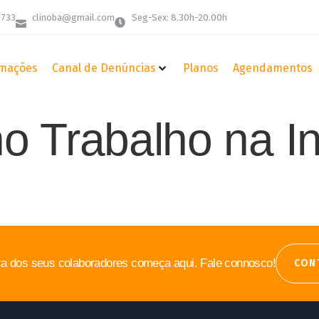
 733
clinoba@gmail.com
Seg-Sex: 8.30h-20.00h
mações
Canal de Denúncias
Planos
Agendamentos
o Trabalho na In
a dos seus colaboradores começa aqui. Fale connosco!
CON