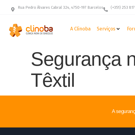
Rua Pedro Álvares Cabral 324, 4750-197 Barcelos
(+351) 253 817
A Clinoba
Serviços
For
Segurança n
Têxtil
A seguranç