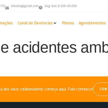
 733
clinoba@gmail.com
Seg-Sex: 8.30h-20.00h
mações
Canal de Denúncias
Planos
Agendamentos
e acidentes amb
a dos seus colaboradores começa aqui. Fale connosco!
CON