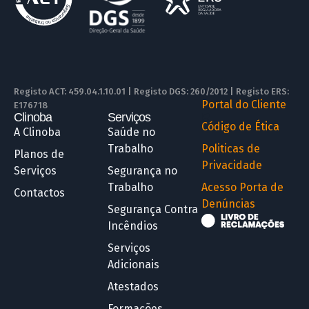
Registo ACT: 459.04.1.10.01 | Registo DGS: 260/2012 | Registo ERS:
Portal do Cliente
E176718
Clinoba
Serviços
R
Código de Ética
A Clinoba
Saúde no
Trabalho
Politicas de
Planos de
Privacidade
Serviços
Segurança no
Trabalho
Acesso Porta de
Contactos
Denúncias
Segurança Contra
Incêndios
Serviços
Adicionais
Atestados
Formações