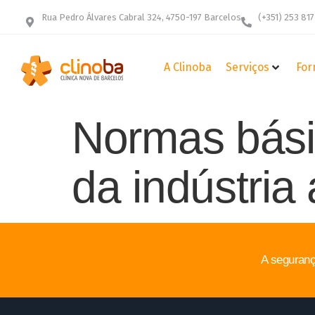
Rua Pedro Álvares Cabral 324, 4750-197 Barcelos
(+351) 253 817
A Clinoba
Serviços
For
Normas bási
da indústria
A seguranç