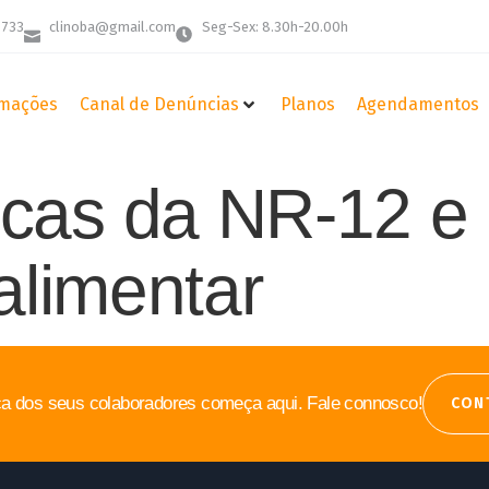
 733
clinoba@gmail.com
Seg-Sex: 8.30h-20.00h
mações
Canal de Denúncias
Planos
Agendamentos
cas da NR-12 e
 alimentar
a dos seus colaboradores começa aqui. Fale connosco!
CON