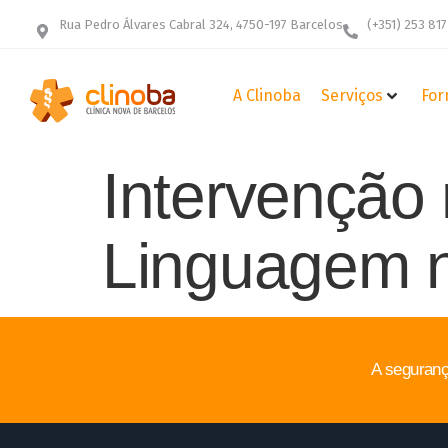
Rua Pedro Álvares Cabral 324, 4750-197 Barcelos
(+351) 253 817
A Clinoba
Serviços
For
Intervenção
Linguagem n
A seguranç