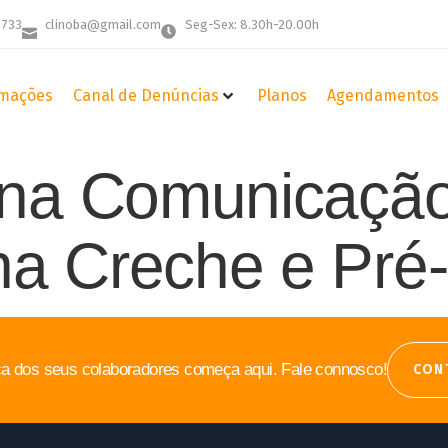
 733
clinoba@gmail.com
Seg-Sex: 8.30h-20.00h
mações
Canal de Denúncias
Planos
Agendamentos
 na Comunicaçã
a Creche e Pré-
a dos seus colaboradores começa aqui. Fale connosco!
CON