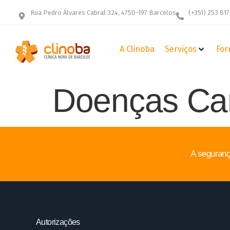
Rua Pedro Álvares Cabral 324, 4750-197 Barcelos
(+351) 253 817
A Clinoba
Serviços
For
Doenças Car
A seguranç
Autorizações