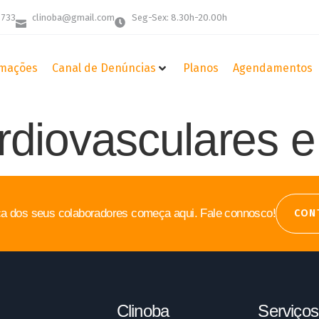
 733
clinoba@gmail.com
Seg-Sex: 8.30h-20.00h
mações
Canal de Denúncias
Planos
Agendamentos
diovasculares 
a dos seus colaboradores começa aqui. Fale connosco!
CON
Clinoba
Serviços