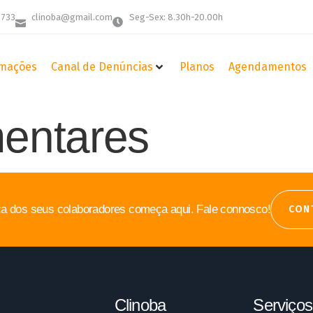
 733
clinoba@gmail.com
Seg-Sex: 8.30h-20.00h
mações
Canal de Denúncias
Planos
Agendamentos
mentares
a dos seus colaboradores começa aqui. Fale connosco!
CON
Clinoba
Serviços