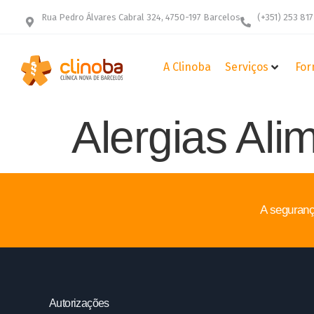
Rua Pedro Álvares Cabral 324, 4750-197 Barcelos
(+351) 253 817
A Clinoba
Serviços
For
Alergias Ali
A seguranç
Autorizações